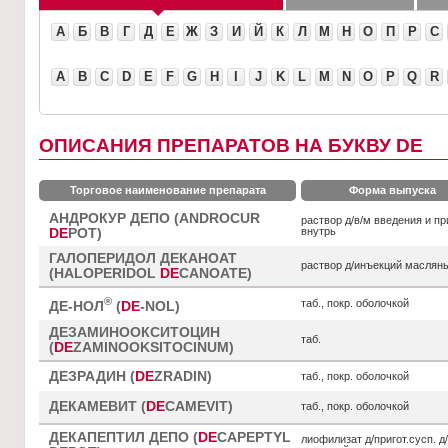
А
Б
В
Г
Д
Е
Ж
З
И
Й
К
Л
М
Н
О
П
Р
С
A
B
C
D
E
F
G
H
I
J
K
L
M
N
O
P
Q
R
ОПИСАНИЯ ПРЕПАРАТОВ НА БУКВУ DE
Торговое наименование препарата
Форма выпуска
АНДРОКУР ДЕПО (ANDROCUR
раствор д/в/м введения и п
внутрь
DE
POT)
ГАЛОПЕРИДОЛ ДЕКАНОАТ
раствор д/инъекций маслян
(HALOPERIDOL
DE
CANOATE)
®
таб., покр. оболочкой
ДЕ-НОЛ
(
DE
-NOL)
ДЕЗАМИНООКСИТОЦИН
таб.
(
DE
ZAMINOOKSITOCINUM)
ДЕЗРАДИН (
DE
ZRADIN)
таб., покр. оболочкой
ДЕКАМЕВИТ (
DE
CAMEVIT)
таб., покр. оболочкой
ДЕКАПЕПТИЛ ДЕПО (
DE
CAPEPTYL
лиофилизат д/пригот.сусп. д/