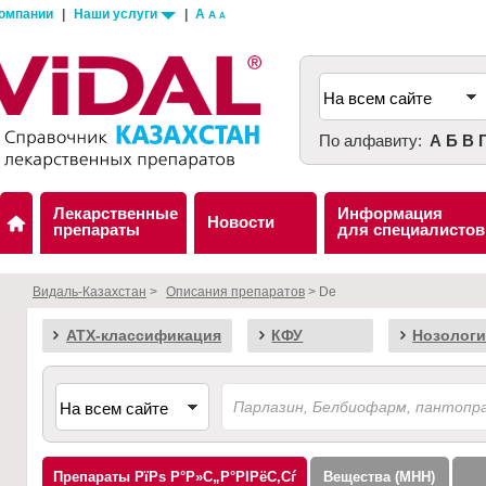
компании
|
Наши услуги
|
A
A
A
По алфавиту:
А
Б
В
Лекарственные
Информация
Новости
препараты
для специалистов
Видаль-Казахстан
>
Описания препаратов
> De
АТХ-классификация
КФУ
Нозологи
Препараты
Вещества (МНН)