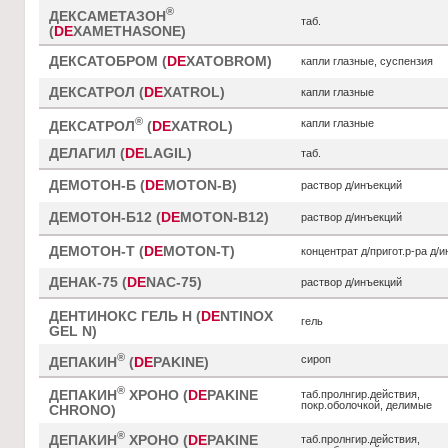
®
ДЕКСАМЕТАЗОН
таб.
(
DE
XAMETHASONE)
ДЕКСАТОБРОМ (
DE
XATOBROM)
капли глазные, суспензия
ДЕКСАТРОЛ (
DE
XATROL)
капли глазные
®
капли глазные
ДЕКСАТРОЛ
(
DE
XATROL)
ДЕЛАГИЛ (
DE
LAGIL)
таб.
ДЕМОТОН-Б (
DE
MOTON-B)
раствор д/инъекций
ДЕМОТОН-Б12 (
DE
MOTON-B12)
раствор д/инъекций
ДЕМОТОН-Т (
DE
MOTON-T)
концентрат д/пригот.р-ра д/
ДЕНАК-75 (
DE
NAC-75)
раствор д/инъекций
ДЕНТИНОКС ГЕЛЬ Н (
DE
NTINOX
гель
GEL N)
®
сироп
ДЕПАКИН
(
DE
PAKINE)
®
ДЕПАКИН
ХРОНО (
DE
PAKINE
таб.пролнгир.действия,
покр.оболочкой, делимые
CHRONO)
®
ДЕПАКИН
ХРОНО (
DE
PAKINE
таб.пролнгир.действия,