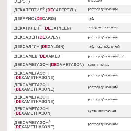
инъекций
DEPOT)
®
раствор д/инъекций
ДЕКАПЕПТИЛ
(
DE
CAPEPTYL)
ДЕКАРИС (
DE
CARIS)
таб.
™
таб.д/рассасывания
ДЕКАТИЛЕН
(
DE
CATYLEN)
ДЕКСАВЕН (
DE
XAVEN)
раствор д/инъекций
ДЕКСАЛГИН (
DE
XALGIN)
таб., покр. оболочкой
ДЕКСАМЕД (
DE
XAMED)
раствор д/инъекций; таб.
ДЕКСАМЕТАЗОН (
DE
XAMETASON)
капли глазные
ДЕКСАМЕТАЗОН
раствор д/инъекций
(
DE
XAMETHASONE)
ДЕКСАМЕТАЗОН
раствор д/инъекций
(
DE
XAMETHASONE)
ДЕКСАМЕТАЗОН
раствор д/инъекций
(
DE
XAMETHASONE)
ДЕКСАМЕТАЗОН
суспензия глазная
(
DE
XAMETHASON)
®
ДЕКСАМЕТАЗОН
раствор д/инъекций
(
DE
XAMETHASONE)