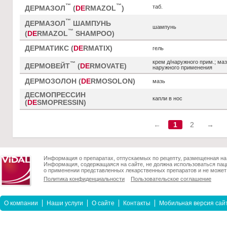
™
™
таб.
ДЕРМАЗОЛ
(
DE
RMAZOL
)
™
ДЕРМАЗОЛ
ШАМПУНЬ
шампунь
™
(
DE
RMAZOL
SHAMPOO)
ДЕРМАТИКС (
DE
RMATIX)
гель
крем д/наружного прим.; маз
™
ДЕРМОВЕЙТ
(
DE
RMOVATE)
наружного применения
ДЕРМОЗОЛОН (
DE
RMOSOLON)
мазь
ДЕСМОПРЕССИН
капли в нос
(
DE
SMOPRESSIN)
←
1
2
→
Информация о препаратах, отпускаемых по рецепту, размещенная на 
Информация, содержащаяся на сайте, не должна использоваться пац
о применении представленных лекарственных препаратов и не может 
Политика конфиденциальности
Пользовательское соглашение
О компании
Наши услуги
О сайте
Контакты
Мобильная версия сай