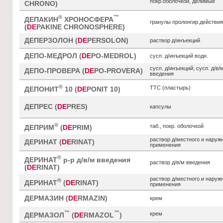
покр.оболочкой, делимые
CHRONO)
®
™
ДЕПАКИН
ХРОНОСФЕРА
гранулы пролонгир.действия
(
DE
PAKINE CHRONOSPHERE)
ДЕПЕРЗОЛОН (
DE
PERSOLON)
раствор д/инъекций
ДЕПО-МЕДРОЛ (
DE
PO-MEDROL)
сусп. д/инъекций водн.
сусп. д/инъекций; сусп. д/в/
ДЕПО-ПРОВЕРА (
DE
PO-PROVERA)
введения
®
ТТС (пластырь)
ДЕПОНИТ
10 (
DE
PONIT 10)
ДЕПРЕС (
DE
PRES)
капсулы
®
таб., покр. оболочкой
ДЕПРИМ
(
DE
PRIM)
раствор д/местного и наруж
ДЕРИНАТ (
DE
RINAT)
применения
®
ДЕРИНАТ
р-р д/в/м введения
раствор д/в/м введения
(
DE
RINAT)
раствор д/местного и наруж
®
ДЕРИНАТ
(
DE
RINAT)
применения
ДЕРМАЗИН (
DE
RMAZIN)
крем
™
™
крем
ДЕРМАЗОЛ
(
DE
RMAZOL
)